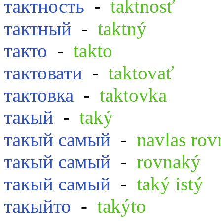
тактность
-
taktnosť
тактный
-
taktný
такто
-
takto
тактовати
-
taktovať
тактовка
-
taktovka
такый
-
taký
такый самый
-
navlas ro
такый самый
-
rovnaký
такый самый
-
taký istý
такыйто
-
takýto