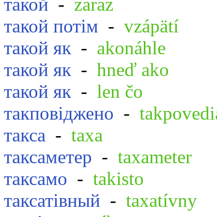
такой
-
zaraz
такой потім
-
vzápätí
такой як
-
akonáhle
такой як
-
hneď ako
такой як
-
len čo
такповіджено
-
takpovedi
такса
-
taxa
таксаметер
-
taxameter
таксамо
-
takisto
таксатівный
-
taxatívny