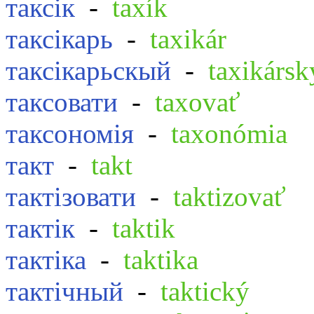
таксік
-
taxík
таксікарь
-
taxikár
таксікарьскый
-
taxikársk
таксовати
-
taxovať
таксономія
-
taxonómia
такт
-
takt
тактізовати
-
taktizovať
тактік
-
taktik
тактіка
-
taktika
тактічный
-
taktický