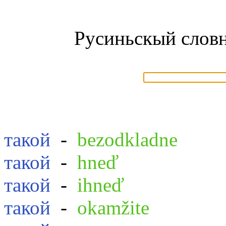
Русиньскый словн
такой
-
bezodkladne
такой
-
hneď
такой
-
ihneď
такой
-
okamžite