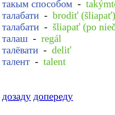
такым способом
-
takýmt
талабати
-
brodiť (šliapať
талабати
-
šliapať (po ni
талаш
-
regál
талёвати
-
deliť
талент
-
talent
дозаду
допереду