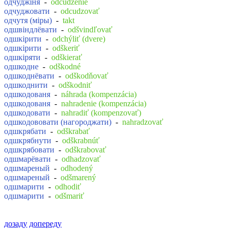
одчуджіня
-
odcudzenie
одчуджовати
-
odcudzovať
одчутя (міры)
-
takt
одшвіндлёвати
-
odšvindľovať
одшкірити
-
odchýliť (dvere)
одшкірити
-
odškeriť
одшкіряти
-
odškierať
одшкодне
-
odškodné
одшкоднёвати
-
odškodňovať
одшкоднити
-
odškodniť
одшкодованя
-
náhrada (kompenzácia)
одшкодованя
-
nahradenie (kompenzácia)
одшкодовати
-
nahradiť (kompenzovať)
одшкодововати (нагороджати)
-
nahradzovať
одшкрябати
-
odškrabať
одшкрябнути
-
odškrabnúť
одшкрябовати
-
odškrabovať
одшмарёвати
-
odhadzovať
одшмареный
-
odhodený
одшмареный
-
odšmarený
одшмарити
-
odhodiť
одшмарити
-
odšmariť
дозаду
допереду