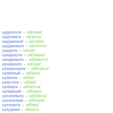
одцвітнути
-
odkvitnúť
одцітовати
-
odcitovať
одцїдженый
-
odcedený
одцїджовати
-
odceďovať
одцїдити
-
odcediť
одчаркнути
-
odčiarknuť
одчарковати
-
odčiarkovať
одчерьпати
-
odčerpať
одчерьповати
-
odčerpávať
одчіненый
-
odčinený
одчінити
-
odčiniť
одчістити
-
odčistiť
одчіщати
-
odčisťovať
одчіщеный
-
odčistený
одчленёвати
-
odčleňovať
одчлененый
-
odčlenený
одчленити
-
odčleniť
одчуджіня
-
alienácia