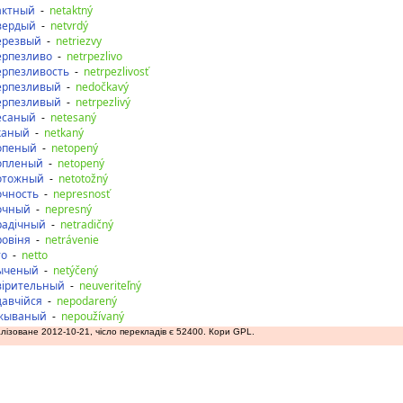
актный
-
netaktný
вердый
-
netvrdý
ерезвый
-
netriezvy
ерпезливо
-
netrpezlivo
ерпезливость
-
netrpezlivosť
ерпезливый
-
nedočkavý
ерпезливый
-
netrpezlivý
есаный
-
netesaný
каный
-
netkaný
опеный
-
netopený
опленый
-
netopený
отожный
-
netotožný
очность
-
nepresnosť
очный
-
nepresný
радічный
-
netradičný
ровіня
-
netrávenie
то
-
netto
ыченый
-
netýčený
вірительный
-
neuveriteľný
давчійся
-
nepodarený
жываный
-
nepoužívaný
лізоване 2012-10-21, чісло перекладів є 52400. Кори GPL.
аду
допереду