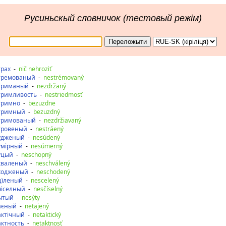
Русиньскый словничок (тестовый режім)
трах
-
nič nehroziť
тремованый
-
nestrémovaný
триманый
-
nezdržaný
тримливость
-
nestriedmosť
тримно
-
bezuzdne
тримный
-
bezuzdný
тримованый
-
nezdržiavaný
тровеный
-
nestráený
удженый
-
nesúdený
умірный
-
nesúmerný
уцый
-
neschopný
хваленый
-
neschválený
ходженый
-
neschodený
цїленый
-
nescelený
чіселный
-
nesčíselný
ытый
-
nesýty
аєный
-
netajený
актічный
-
netaktický
актность
-
netaktnosť