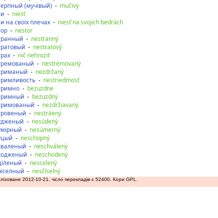
терпный (мучівый)
-
mučivý
ти
-
niesť
и на своїх плечах
-
niesť na svojich bedrách
тор
-
nestor
транный
-
nestranný
тратовый
-
nestratový
трах
-
nič nehroziť
тремованый
-
nestrémovaný
триманый
-
nezdržaný
тримливость
-
nestriedmosť
тримно
-
bezuzdne
тримный
-
bezuzdný
тримованый
-
nezdržiavaný
тровеный
-
nestráený
удженый
-
nesúdený
умірный
-
nesúmerný
уцый
-
neschopný
хваленый
-
neschválený
ходженый
-
neschodený
цїленый
-
nescelený
чіселный
-
nesčíselný
лізоване 2012-10-21, чісло перекладів є 52400. Кори GPL.
аду
допереду