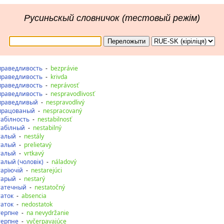
Русиньскый словничок (тестовый режім)
праведливость
-
bezprávie
праведливость
-
krivda
праведливость
-
neprávosť
праведливость
-
nespravodlivosť
праведливый
-
nespravodlivý
працованый
-
nespracovaný
табілность
-
nestabilnosť
табілный
-
nestabilný
талый
-
nestály
талый
-
prelietavý
талый
-
vrtkavý
алый (чоловік)
-
náladový
тарїючій
-
nestarejúci
тарый
-
nestarý
татечный
-
nestatočný
таток
-
absencia
таток
-
nedostatok
терпне
-
na nevydržanie
терпне
-
vyčerpavajúce