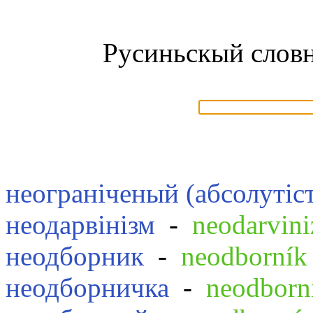
Русиньскый словн
неограніченый (абсолутіс
неодарвінізм
-
neodarvin
неодборник
-
neodborník
неодборничка
-
neodborn