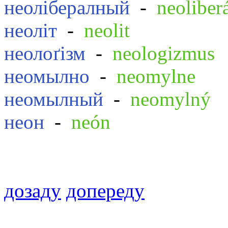
неолібералный
-
neoliber
неоліт
-
neolit
неолоґізм
-
neologizmus
неомылно
-
neomylne
неомылный
-
neomylný
неон
-
neón
дозаду
допереду