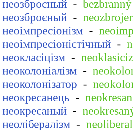
неозброєный
-
bezbranný
неозброєный
-
neozbroje
неоімпресіонізм
-
neoimp
неоімпресіоністічный
-
n
неокласіцізм
-
neoklasici
неоколоніалізм
-
neokolo
неоколонізатор
-
neokolo
неокресанець
-
neokresan
неокресаный
-
neokresan
неолібералізм
-
neolibera