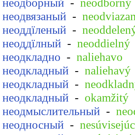
неодборный
-
neodborný
неодвязаный
-
neodviaza
неоддїленый
-
neoddelen
неоддїлный
-
neoddielný
неодкладно
-
naliehavo
неодкладный
-
naliehavý
неодкладный
-
neodkladn
неодкладный
-
okamžitý
неодмыслительный
-
neo
неодносный
-
nesúvisejúc