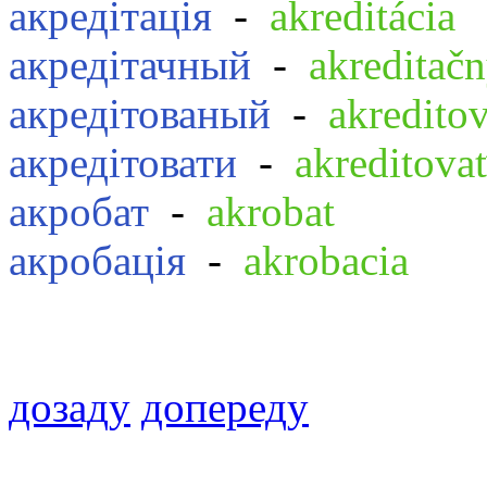
акредітація
-
akreditácia
акредітачный
-
akreditač
акредітованый
-
akredito
акредітовати
-
akreditova
акробат
-
akrobat
акробація
-
akrobacia
дозаду
допереду