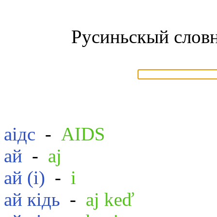
Русиньскый словн
аідс
-
AIDS
ай
-
aj
ай (і)
-
i
ай кідь
-
aj keď