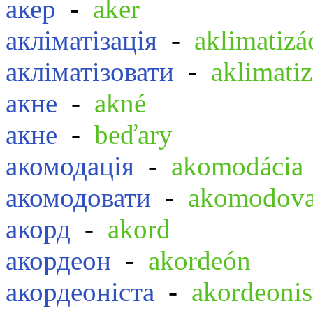
акер
-
aker
акліматізація
-
aklimatizá
акліматізовати
-
aklimati
акне
-
akné
акне
-
beďary
акомодація
-
akomodácia
акомодовати
-
akomodov
акорд
-
akord
акордеон
-
akordeón
акордеоніста
-
akordeonis