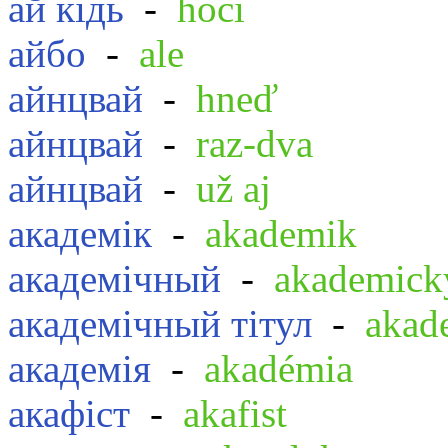
ай кідь
-
hoci
айбо
-
ale
айнцвай
-
hneď
айнцвай
-
raz-dva
айнцвай
-
už aj
академік
-
akademik
академічный
-
akademick
академічный тітул
-
akad
академія
-
akadémia
акафіст
-
akafist