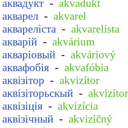
аквадукт
-
akvadukt
акварел
-
akvarel
аквареліста
-
akvarelista
акварій
-
akvárium
акваріовый
-
akváriový
аквафобія
-
akvafóbia
аквізітор
-
akvizítor
аквізіторьскый
-
akvizíto
аквізіція
-
akvizícia
аквізічный
-
akvizičný