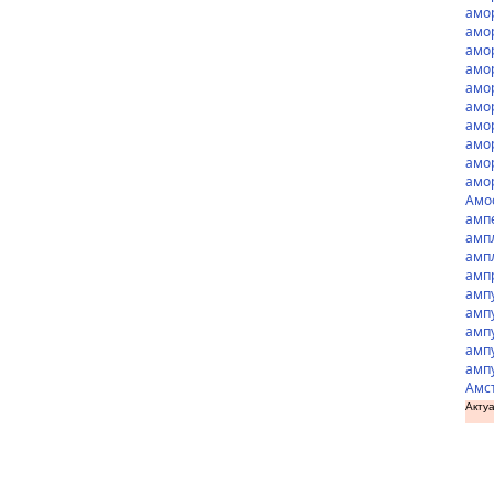
амо
амо
амор
амо
амо
амо
амо
амо
амо
амо
Амо
амп
амп
амп
амп
амп
амп
амп
амп
амп
Амс
Актуа
доз