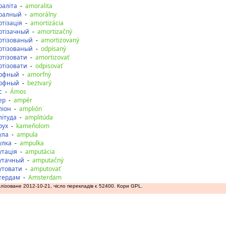
раліта
-
amoralita
ралный
-
amorálny
тізація
-
amortizácia
ртізачный
-
amortizačný
ртізованый
-
amortizovaný
ртізованый
-
odpísaný
ртізовати
-
amortizovať
ртізовати
-
odpisovať
рфный
-
amorfný
рфный
-
beztvarý
с
-
Ámos
ер
-
ampér
ліон
-
amplión
літуда
-
amplitúda
рух
-
kameňolom
ула
-
ampula
улка
-
ampulka
утація
-
amputácia
утачный
-
amputačný
утовати
-
amputovať
тердам
-
Amsterdam
лізоване 2012-10-21, чісло перекладів є 52400. Кори GPL.
аду
допереду