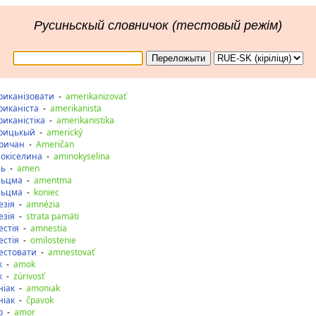
Русиньскый словничок (тестовый режім)
риканізовати
-
amerikanizovať
риканіста
-
amerikanista
иканістіка
-
amerikanistika
рицькый
-
americký
ричан
-
Američan
нокіселина
-
aminokyselina
нь
-
amen
ньцма
-
amentma
ньцма
-
koniec
езія
-
amnézia
езія
-
strata pamäti
естія
-
amnestia
естія
-
omilostenie
естовати
-
amnestovať
к
-
amok
к
-
zúrivosť
ніак
-
amoniak
ніак
-
čpavok
р
-
amor