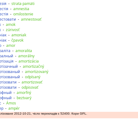
езія
-
strata pamäti
естія
-
amnestia
естія
-
omilostenie
естовати
-
amnestovať
к
-
amok
к
-
zúrivosť
ніак
-
amoniak
ніак
-
čpavok
р
-
amor
раліта
-
amoralita
ралный
-
amorálny
тізація
-
amortizácia
ртізачный
-
amortizačný
ртізованый
-
amortizovaný
ртізованый
-
odpísaný
ртізовати
-
amortizovať
ртізовати
-
odpisovať
рфный
-
amorfný
рфный
-
beztvarý
с
-
Ámos
ер
-
ampér
лізоване 2012-10-21, чісло перекладів є 52400. Кори GPL.
аду
допереду