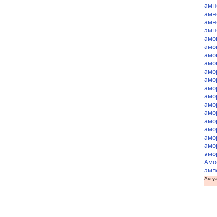
амн
амн
амн
амн
амо
амо
амо
амо
амо
амо
амо
амор
амо
амо
амо
амо
амо
амо
амо
Амо
амп
Актуа
доз