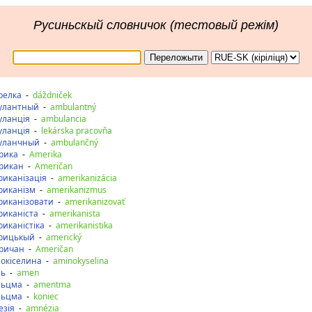
Русиньскый словничок (тестовый режім)
релка
-
dáždniček
улантный
-
ambulantný
уланція
-
ambulancia
уланція
-
lekárska pracovňa
уланчный
-
ambulančný
рика
-
Amerika
рикан
-
Američan
риканізація
-
amerikanizácia
риканізм
-
amerikanizmus
риканізовати
-
amerikanizovať
риканіста
-
amerikanista
иканістіка
-
amerikanistika
рицькый
-
americký
ричан
-
Američan
нокіселина
-
aminokyselina
нь
-
amen
ньцма
-
amentma
ньцма
-
koniec
езія
-
amnézia