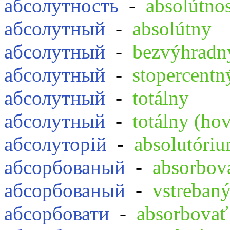
абсолутность
-
absolútno
абсолутный
-
absolútny
абсолутный
-
bezvýhradn
абсолутный
-
stopercentn
абсолутный
-
totálny
абсолутный
-
totálny (ho
абсолуторій
-
absolutóri
абсорбованый
-
absorbov
абсорбованый
-
vstreban
абсорбовати
-
absorbovať