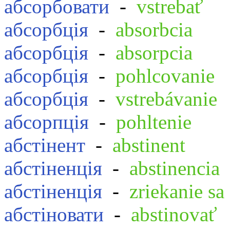
абсорбовати
-
vstrebať
абсорбція
-
absorbcia
абсорбція
-
absorpcia
абсорбція
-
pohlcovanie
абсорбція
-
vstrebávanie
абсорпція
-
pohltenie
абстінент
-
abstinent
абстіненція
-
abstinencia
абстіненція
-
zriekanie sa
абстіновати
-
abstinovať