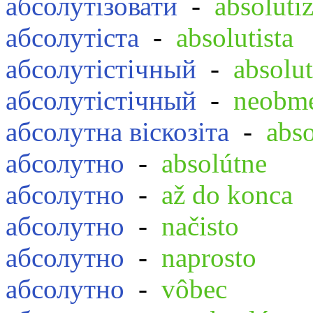
абсолутізовати
-
absoluti
абсолутіста
-
absolutista
абсолутістічный
-
absolut
абсолутістічный
-
neobm
абсолутна віскозіта
-
abso
абсолутно
-
absolútne
абсолутно
-
až do konca
абсолутно
-
načisto
абсолутно
-
naprosto
абсолутно
-
vôbec