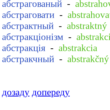
абстрагованый
-
abstraho
абстраговати
-
abstrahova
абстрактный
-
abstraktný
абстракціонізм
-
abstrakc
абстракція
-
abstrakcia
абстракчный
-
abstrakčný
дозаду
допереду