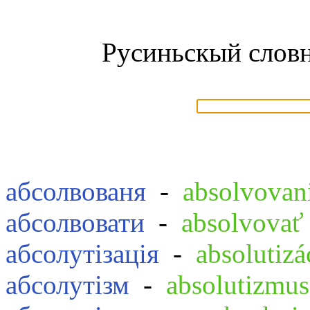
Русиньскый словн
абсолвованя
-
absolvovan
абсолвовати
-
absolvovať
абсолутізація
-
absolutizá
абсолутізм
-
absolutizmus