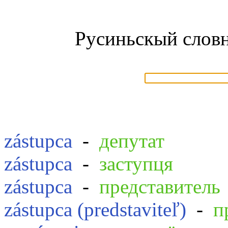
Русиньскый словн
zástupca
-
депутат
zástupca
-
заступця
zástupca
-
представитель
zástupca (predstaviteľ)
-
п