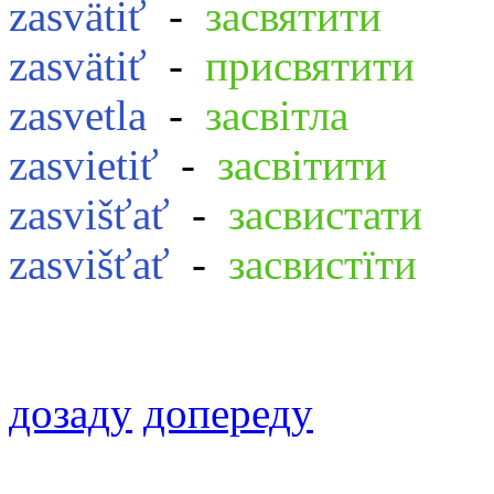
zasvätiť
-
засвятити
zasvätiť
-
присвятити
zasvetla
-
засвітла
zasvietiť
-
засвітити
zasvišťať
-
засвистати
zasvišťať
-
засвистїти
дозаду
допереду