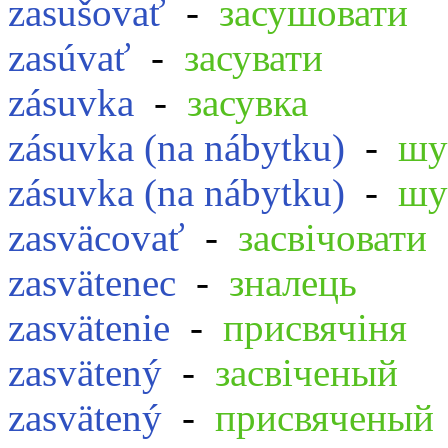
zasušovať
-
засушовати
zasúvať
-
засувати
zásuvka
-
засувка
zásuvka (na nábytku)
-
шу
zásuvka (na nábytku)
-
шу
zasväcovať
-
засвічовати
zasvätenec
-
зналець
zasvätenie
-
присвячіня
zasvätený
-
засвіченый
zasvätený
-
присвяченый