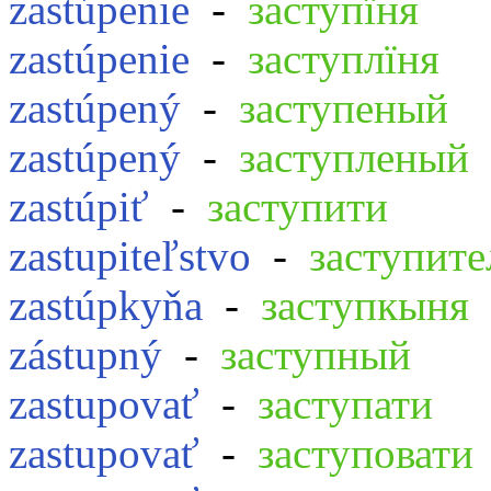
zastúpenie
-
заступїня
zastúpenie
-
заступлїня
zastúpený
-
заступеный
zastúpený
-
заступленый
zastúpiť
-
заступити
zastupiteľstvo
-
заступите
zastúpkyňa
-
заступкыня
zástupný
-
заступный
zastupovať
-
заступати
zastupovať
-
заступовати