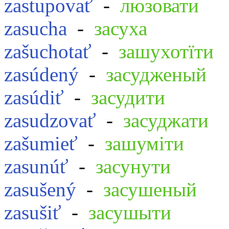
zastupovať
-
люзовати
zasucha
-
засуха
zašuchotať
-
зашухотїти
zasúdený
-
засудженый
zasúdiť
-
засудити
zasudzovať
-
засуджати
zašumieť
-
зашуміти
zasunúť
-
засунути
zasušený
-
засушеный
zasušiť
-
засушыти