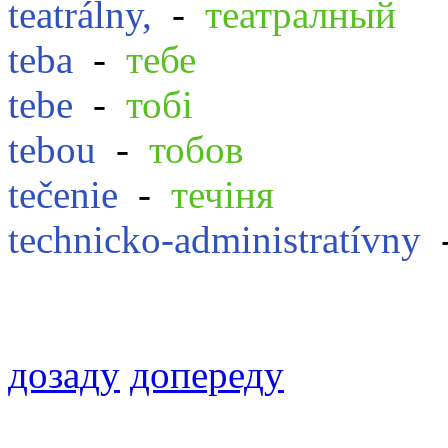
teatrálny,
-
театралный
teba
-
тебе
tebe
-
тобі
tebou
-
тобов
tečenie
-
течіня
technicko-administratívny
дозаду
допереду