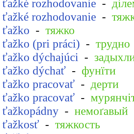
ťažké rozhodovanie
-
діле
ťažké rozhodovanie
-
тяж
ťažko
-
тяжко
ťažko (pri práci)
-
трудно
ťažko dýchajúci
-
задыхл
ťažko dýchať
-
фунїти
ťažko pracovať
-
дерти
ťažko pracovať
-
мурянчі
ťažkopádny
-
немоґавый
ťažkosť
-
тяжкость