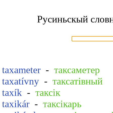
Русиньскый словн
taxameter
-
таксаметер
taxatívny
-
таксатівный
taxík
-
таксік
taxikár
-
таксікарь