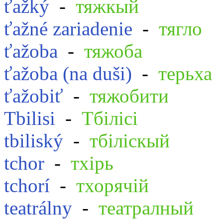
ťažký
-
тяжкый
ťažné zariadenie
-
тягло
ťažoba
-
тяжоба
ťažoba (na duši)
-
терьха
ťažobiť
-
тяжобити
Tbilisi
-
Тбілісі
tbiliský
-
тбіліскый
tchor
-
тхірь
tchorí
-
тхорячій
teatrálny
-
театралный