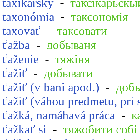
taxikársky
-
таксікарьскы
taxonómia
-
таксономія
taxovať
-
таксовати
ťažba
-
добываня
ťaženie
-
тяжіня
ťažiť
-
добывати
ťažiť (v bani apod.)
-
доб
ťažiť (váhou predmetu, pri 
ťažká, namáhavá práca
-
к
ťažkať si
-
тяжобити собі