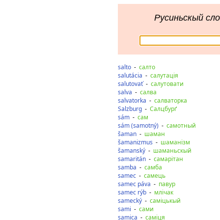
Русиньскый сло
salto
-
салто
salutácia
-
салутація
salutovať
-
салутовати
salva
-
салва
salvatorka
-
салваторка
Salzburg
-
Салцбурґ
sám
-
сам
sám (samotný)
-
самотный
šaman
-
шаман
šamanizmus
-
шаманізм
šamanský
-
шаманьскый
samaritán
-
самарітан
samba
-
самба
samec
-
самець
samec páva
-
павур
samec rýb
-
млічак
samecký
-
саміцькый
sami
-
сами
samica
-
саміця