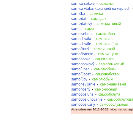
samica sokola
-
соколіця
samica vtáka, ktorá sedí na vajciach
samička
-
самічка
samizdat
-
саміздат
samizdatový
-
саміздатовый
samo
-
само
samo sebou
-
самособов
samochvála
-
самохвала
samochvále
-
самохвалїня
samočinný
-
самочінный
samočistenie
-
самочіщіня
samohonka
-
самогонка
samohonkový
-
самогонковый
samoľubec
-
самолюбець
samoľúbosť
-
самолюбство
samoľúby
-
самолюбый
samonavíjanie
-
самонавиваня
samonosný
-
самоносный
samoobsluha
-
самообслуга
samoobsluhovanie
-
самообслугов
samoobslužný
-
самообслужный
Актуалізоване 2012-10-21, чісло перекладі
дозаду
допереду