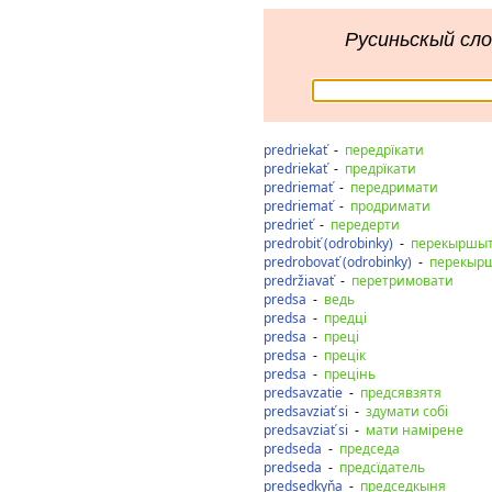
Русиньскый сло
predriekať
-
передрїкати
predriekať
-
предрїкати
predriemať
-
передримати
predriemať
-
продримати
predrieť
-
передерти
predrobiť (odrobinky)
-
перекыршы
predrobovať (odrobinky)
-
перекыр
predržiavať
-
перетримовати
predsa
-
ведь
predsa
-
предці
predsa
-
преці
predsa
-
прецік
predsa
-
прецінь
predsavzatie
-
предсявзятя
predsavziať si
-
здумати собі
predsavziať si
-
мати намірене
predseda
-
председа
predseda
-
предсїдатель
predsedkyňa
-
председкыня