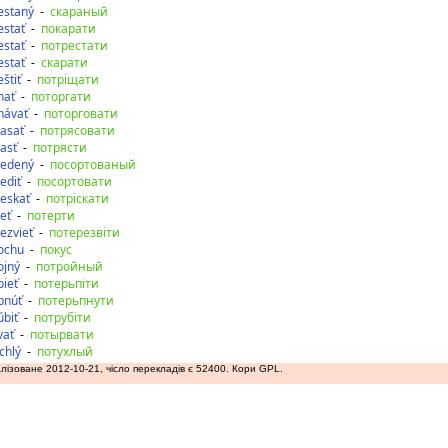
estaný
-
скараный
estať
-
покарати
estať
-
потрестати
estať
-
скарати
eštiť
-
потріщати
hať
-
поторгати
hávať
-
поторговати
iasať
-
потрясовати
iasť
-
потрясти
iedený
-
посортованый
iediť
-
посортовати
ieskať
-
потріскати
ieť
-
потерти
iezvieť
-
потерезвіти
ochu
-
покус
ojný
-
потройный
pieť
-
потерьпіти
pnúť
-
потерьпнути
úbiť
-
потрубіти
vať
-
потырвати
chlý
-
потухлый
лізоване 2012-10-21, чісло перекладів є 52400. Кори GPL.
аду
допереду