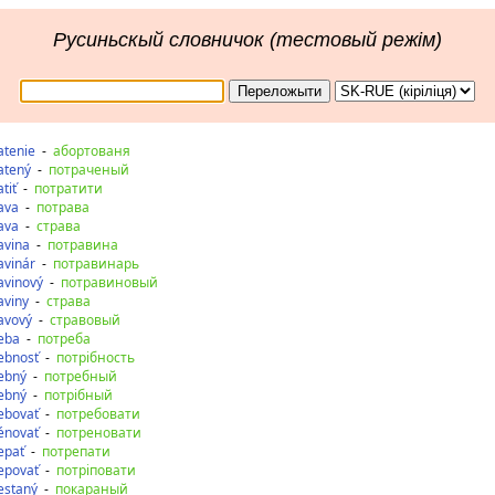
Русиньскый словничок (тестовый режім)
atenie
-
абортованя
atený
-
потраченый
tiť
-
потратити
ava
-
потрава
ava
-
страва
avina
-
потравина
avinár
-
потравинарь
avinový
-
потравиновый
aviny
-
страва
avový
-
стравовый
eba
-
потреба
ebnosť
-
потрібность
ebný
-
потребный
ebný
-
потрібный
ebovať
-
потребовати
énovať
-
потреновати
epať
-
потрепати
epovať
-
потріповати
estaný
-
покараный