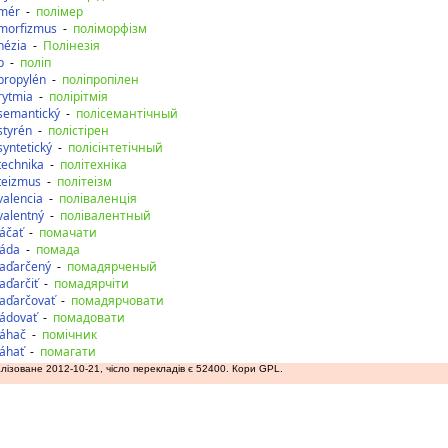
ymér
-
полімер
morfizmus
-
поліморфізм
nézia
-
Полінезія
p
-
поліп
propylén
-
поліпропілен
rytmia
-
полірітмія
semantický
-
полісемантічный
styrén
-
полістірен
syntetický
-
полісінтетічный
technika
-
політехніка
teizmus
-
політеізм
valencia
-
поліваленція
valentný
-
полівалентный
áčať
-
помачати
áda
-
помада
aďarčený
-
помадярченый
ďarčiť
-
помадярчіти
aďarčovať
-
помадярчовати
ádovať
-
помадовати
áhač
-
помічник
áhať
-
помагати
лізоване 2012-10-21, чісло перекладів є 52400. Кори GPL.
аду
допереду