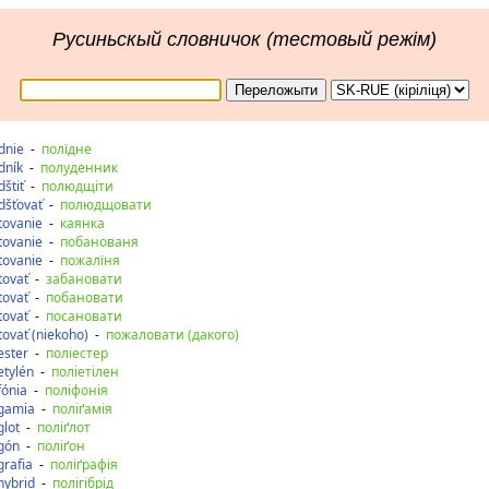
Русиньскый словничок (тестовый режім)
dnie
-
полїдне
dník
-
полуденник
dštiť
-
полюдщіти
dšťovať
-
полюдщовати
tovanie
-
каянка
tovanie
-
побанованя
tovanie
-
пожалїня
tovať
-
забановати
tovať
-
побановати
tovať
-
посановати
tovať (niekoho)
-
пожаловати (дакого)
ester
-
поліестер
etylén
-
поліетілен
fónia
-
поліфонія
gamia
-
поліґамія
glot
-
поліґлот
gón
-
поліґон
grafia
-
поліґрафія
hybrid
-
полігібрід