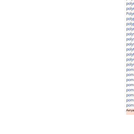
pol
poly
Poly
poly
poly
poly
poly
poly
poly
poly
poly
poly
poly
pom
pom
pom
poma
pom
pom
pom
pom
Актуа
доз