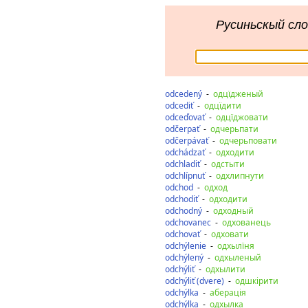
Русиньскый сло
odcedený
-
одцїдженый
odcediť
-
одцїдити
odceďovať
-
одцїджовати
odčerpať
-
одчерьпати
odčerpávať
-
одчерьповати
odchádzať
-
одходити
odchladiť
-
одстыти
odchlípnuť
-
одхлипнути
odchod
-
одход
odchodiť
-
одходити
odchodný
-
одходный
odchovanec
-
одхованець
odchovať
-
одховати
odchýlenie
-
одхылїня
odchýlený
-
одхыленый
odchýliť
-
одхылити
odchýliť (dvere)
-
одшкірити
odchýlka
-
аберація
odchýlka
-
одхылка