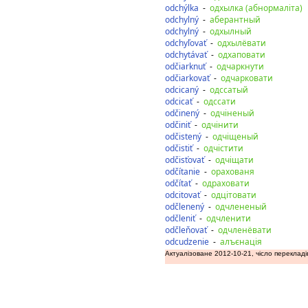
odchýlka
-
одхылка (абнормаліта)
odchylný
-
аберантный
odchylný
-
одхылный
odchyľovať
-
одхылёвати
odchytávať
-
одхаповати
odčiarknuť
-
одчаркнути
odčiarkovať
-
одчарковати
odcicaný
-
одссатый
odcicať
-
одссати
odčinený
-
одчіненый
odčiniť
-
одчінити
odčistený
-
одчіщеный
odčistiť
-
одчістити
odčisťovať
-
одчіщати
odčítanie
-
орахованя
odčítať
-
одраховати
odcitovať
-
одцітовати
odčlenený
-
одчлененый
odčleniť
-
одчленити
odčleňovať
-
одчленёвати
odcudzenie
-
алъєнація
Актуалізоване 2012-10-21, чісло перекладі
дозаду
допереду