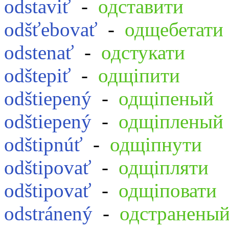
odstaviť
-
одставити
odšťebovať
-
одщебетати
odstenať
-
одстукати
odštepiť
-
одщіпити
odštiepený
-
одщіпеный
odštiepený
-
одщіпленый
odštipnúť
-
одщіпнути
odštipovať
-
одщіпляти
odštipovať
-
одщіповати
odstránený
-
одстранены