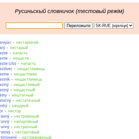
Русиньскый словничок (тестовый режім)
arejúci
-
нестарїючій
arý
-
нестарый
astie
-
напасть
astie
-
нещастя
stie (zlo)
-
напасть
astlivec
-
нещастливець
astne
-
нещастливо
astník
-
нещастливець
astný
-
нещастливый
astný
-
нещастный
átny
-
нештатный
atočný
-
нестатечный
edrý
-
нещірый
or
-
нестор
ráený
-
нестровеный
ranný
-
непартійный
ranný
-
нестранный
ratový
-
нестратовый
trémovaný
-
нестремованый