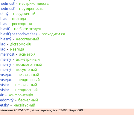
riedmosť
-
нестримливость
riedmosť
-
неуміреность
údený
-
несудженый
hlas
-
незгода
hlas
-
росходжіня
hlasiť
-
не быти згоден
hlasiť (nezhodovať sa)
-
росходити ся
hlasný
-
несогласный
lad
-
дісгармонія
lad
-
незгода
úmernosť
-
асіметрія
úmerný
-
асіметрічный
úmerný
-
несіметрічный
úmerný
-
несумірный
visejúci
-
незвязаный
visejúci
-
неодносный
visiaci
-
незвязаный
visiaci
-
неодносный
ár
-
конфронтація
edomitý
-
бесчелный
etský
-
несвітьскый
лізоване 2012-10-21, чісло перекладів є 52400. Кори GPL.
аду
допереду