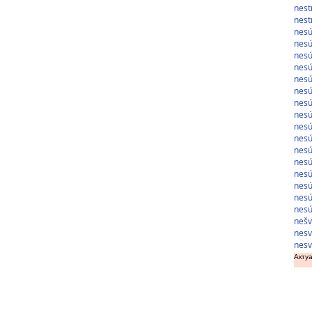
nest
nest
nes
nesú
nesú
nesú
nesú
nesú
nesú
nesú
nes
nes
nes
nes
nesú
nesú
nesú
nesú
nešv
nesv
nesv
Актуа
доз