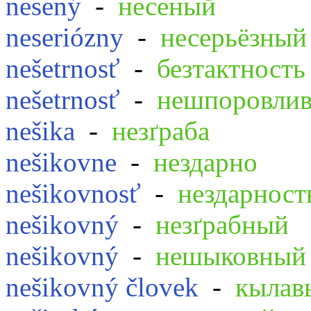
nesený
-
несеный
neseriózny
-
несерьёзный
nešetrnosť
-
безтактность
nešetrnosť
-
нешпоровлив
nešika
-
незґраба
nešikovne
-
нездарно
nešikovnosť
-
нездарност
nešikovný
-
незґрабный
nešikovný
-
нешыковный
nešikovný človek
-
кылав