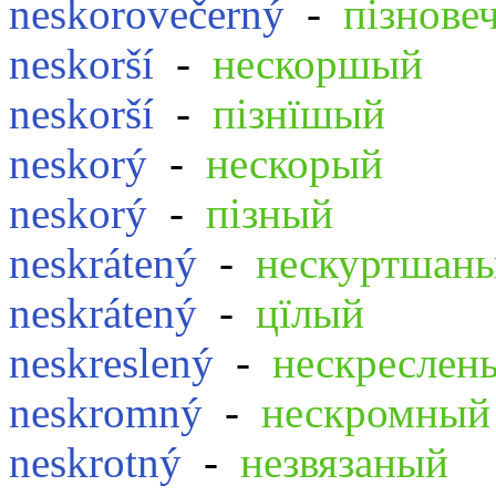
neskorovečerný
-
пізнове
neskorší
-
нескоршый
neskorší
-
пізнїшый
neskorý
-
нескорый
neskorý
-
пізный
neskrátený
-
нескуртшан
neskrátený
-
цїлый
neskreslený
-
нескреслен
neskromný
-
нескромный
neskrotný
-
незвязаный