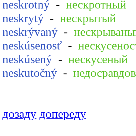
neskrotný
-
нескротный
neskrytý
-
нескрытый
neskrývaný
-
нескрываны
neskúsenosť
-
нескусенос
neskúsený
-
нескусеный
neskutočný
-
недосравдо
дозаду
допереду