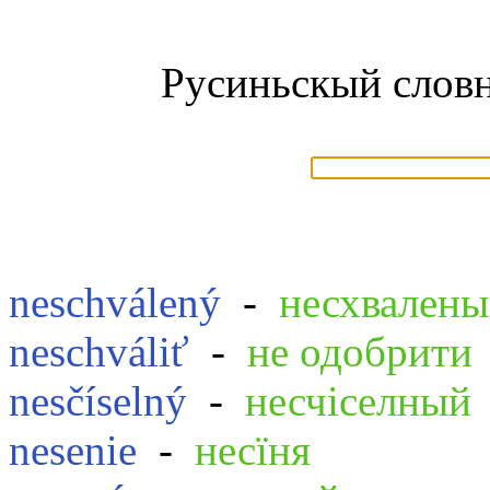
Русиньскый словн
neschválený
-
несхвален
neschváliť
-
не одобрити
nesčíselný
-
несчіселный
nesenie
-
несїня