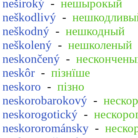
neširoký
-
нешырокый
neškodlivý
-
нешкодливы
neškodný
-
нешкодный
neškolený
-
нешколеный
neskončený
-
нескончены
neskôr
-
пізнїше
neskoro
-
пізно
neskorobarokový
-
неско
neskorogotický
-
нескоро
neskororománsky
-
неско