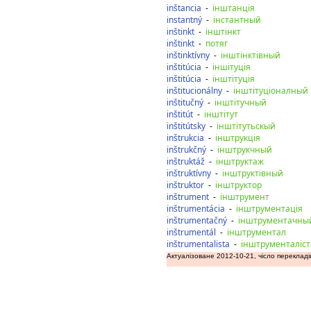
inštancia
-
інштанція
instantný
-
інстантный
inštinkt
-
інштінкт
inštinkt
-
потяг
inštinktívny
-
інштінктівный
inštitúcia
-
іншітуція
inštitúcia
-
інштітуція
inštitucionálny
-
інштітуціоналный
inštitučný
-
інштітучный
inštitút
-
інштітут
inštitútsky
-
інштітутьскый
inštrukcia
-
інштрукція
inštrukčný
-
інштрукчный
inštruktáž
-
інштруктаж
inštruktívny
-
інштруктівный
inštruktor
-
інштруктор
inštrument
-
інштрумент
inštrumentácia
-
інштрументація
inštrumentačný
-
інштрументачны
inštrumentál
-
інштрументал
inštrumentalista
-
інштрументаліст
Актуалізоване 2012-10-21, чісло перекладі
дозаду
допереду