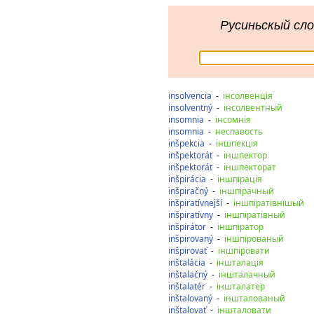
Русиньскый сло
insolvencia
-
інсолвенція
insolventný
-
інсолвентный
insomnia
-
інсомнія
insomnia
-
неспавость
inšpekcia
-
іншпекція
inšpektorát
-
іншпектор
inšpektorát
-
іншпекторат
inšpirácia
-
іншпірація
inšpiračný
-
іншпірачный
inšpiratívnejší
-
іншпіратівнїшый
inšpiratívny
-
іншпіратівный
inšpirátor
-
іншпіратор
inšpirovaný
-
іншпірованый
inšpirovať
-
іншпіровати
inštalácia
-
іншталація
inštalačný
-
іншталачный
inštalatér
-
іншталатер
inštalovaný
-
іншталованый
inštalovať
-
іншталовати