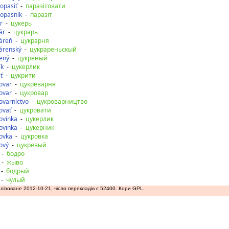
opasiť
-
паразітовати
opasník
-
паразіт
r
-
цукерь
ár
-
цукрарь
áreň
-
цукрарня
árenský
-
цукрареньскый
ený
-
цукреный
ík
-
цукерлик
ť
-
цукрити
ovar
-
цукрёварня
ovar
-
цукровар
ovarníctvo
-
цукроварництво
ovať
-
цукровати
ovinka
-
цукерлик
ovinka
-
цукерник
ovka
-
цукровка
ový
-
цукрёвый
-
бодро
-
жыво
-
бодрый
-
чулый
лізоване 2012-10-21, чісло перекладів є 52400. Кори GPL.
аду
допереду