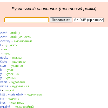
Русиньскый словничок (тестовый режім)
iadosť
-
амбіції
iadosť
-
амбіціозность
iadostivý
-
амбіціозный
ť
-
ціцькати
-
нюх
-
чучо
riedka
-
яфыра
čisko
-
чудачиско
ctvo
-
чудацтво
ák
-
чудак
ný
-
чудесный
ný
-
чудный
vanie
-
чудованя
vať sa
-
чудовати ся
í
-
чуджій
í štátny príslušník
-
чуджінець
ina
-
чуджіна
inec
-
чуджінець
okrajný
-
чуджокрайнїй