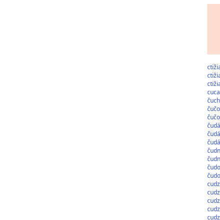
ctiž
ctiž
ctiž
cuca
čuch
čučo
čučo
čudá
čudá
čud
čud
čud
čudo
čudo
cudz
cudz
cudz
cudz
cudz