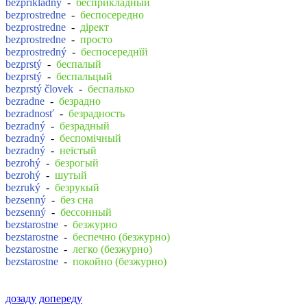
bezpríkladný
-
бесприкладный
bezprostredne
-
беспосередно
bezprostredne
-
дірект
bezprostredne
-
просто
bezprostredný
-
беспосереднїй
bezprstý
-
беспалый
bezprstý
-
беспальцый
bezprstý človek
-
беспалько
bezradne
-
безрадно
bezradnosť
-
безрадность
bezradný
-
безрадный
bezradný
-
беспомічный
bezradný
-
неістый
bezrohý
-
безрогый
bezrohý
-
шутый
bezruký
-
безрукый
bezsenný
-
без сна
bezsenný
-
бессонный
bezstarostne
-
безжурно
bezstarostne
-
беспечно (безжурно)
bezstarostne
-
легко (безжурно)
bezstarostne
-
покойно (безжурно)
дозаду
допереду