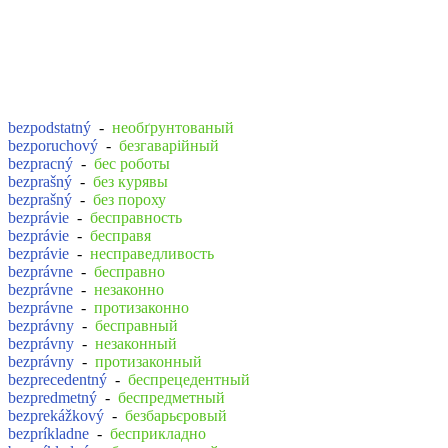
bezpodstatný
-
необґрунтованый
bezporuchový
-
безгаварійный
bezpracný
-
бес роботы
bezprašný
-
без курявы
bezprašný
-
без пороху
bezprávie
-
бесправность
bezprávie
-
бесправя
bezprávie
-
несправедливость
bezprávne
-
бесправно
bezprávne
-
незаконно
bezprávne
-
протизаконно
bezprávny
-
бесправный
bezprávny
-
незаконный
bezprávny
-
протизаконный
bezprecedentný
-
беспрецедентный
bezpredmetný
-
беспредметный
bezprekážkový
-
безбарьєровый
bezpríkladne
-
бесприкладно