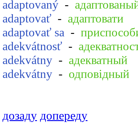
adaptovaný
-
адаптованы
adaptovať
-
адаптовати
adaptovať sa
-
приспособ
adekvátnosť
-
адекватнос
adekvátny
-
адекватный
adekvátny
-
одповідный
дозаду
допереду