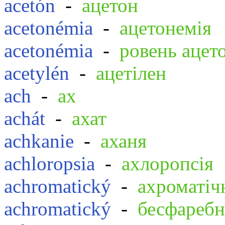
acetón
-
ацетон
acetonémia
-
ацетонемія
acetonémia
-
ровень ацет
acetylén
-
ацетілен
ach
-
ах
achát
-
ахат
achkanie
-
аханя
achloropsia
-
ахлоропсія
achromatický
-
ахроматі
achromatický
-
бесфареб