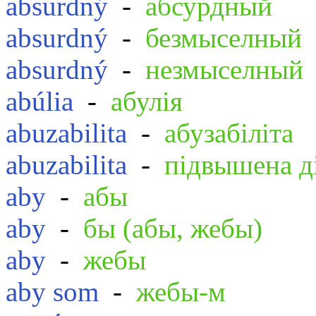
absurdný
-
абсурдный
absurdný
-
безмыселный
absurdný
-
незмыселный
abúlia
-
абулія
abuzabilita
-
абузабіліта
abuzabilita
-
підвышена д
aby
-
абы
aby
-
бы (абы, жебы)
aby
-
жебы
aby som
-
жебы-м