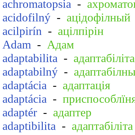
achromatopsia
-
ахромато
acidofilný
-
ацідофілный
acilpirín
-
ацілпірін
Adam
-
Адам
adaptabilita
-
адаптабіліта
adaptabilný
-
адаптабілн
adaptácia
-
адаптація
adaptácia
-
приспособлїн
adaptér
-
адаптер
adaptibilita
-
адаптабіліта