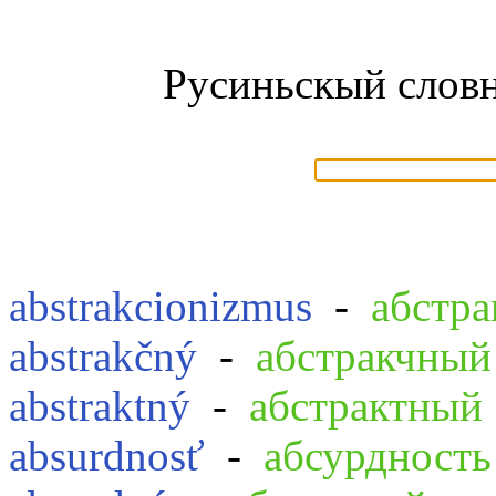
Русиньскый словн
abstrakcionizmus
-
абстра
abstrakčný
-
абстракчный
abstraktný
-
абстрактный
absurdnosť
-
абсурдность