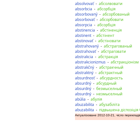
absolvovať
-
абсолвовати
absorbcia
-
абсорбція
absorbovaný
-
абсорбованый
absorbovať
-
абсорбовати
absorpcia
-
абсорбція
abstinencia
-
абстіненція
abstinent
-
абстінент
abstinovať
-
абстіновати
abstrahovaný
-
абстрагованый
abstrahovať
-
абстраговати
abstrakcia
-
абстракція
abstrakcionizmus
-
абстракціонізм
abstrakčný
-
абстракчный
abstraktný
-
абстрактный
absurdnosť
-
абсурдность
absurdný
-
абсурдный
absurdný
-
безмыселный
absurdný
-
незмыселный
abúlia
-
абулія
abuzabilita
-
абузабіліта
abuzabilita
-
підвышена діспозіція
Актуалізоване 2012-10-21, чісло перекладі
дозаду
допереду