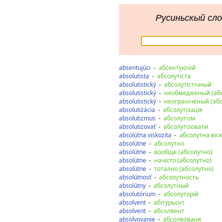
Русиньскый сло
absentujúci
-
абсентуючій
absolutista
-
абсолутіста
absolutistický
-
абсолутістічный
absolutistický
-
необмедженый (абс
absolutistický
-
неограніченый (абс
absolutizácia
-
абсолутізація
absolutizmus
-
абсолутізм
absolutizovať
-
абсолутізовати
absolútna viskozita
-
абсолутна віск
absolútne
-
абсолутно
absolútne
-
вообще (абсолутно)
absolútne
-
начісто (абсолутно)
absolútne
-
тотално (абсолутно)
absolútnosť
-
абсолутность
absolútny
-
абсолутный
absolutórium
-
абсолуторій
absolvent
-
абітурьєнт
absolvent
-
абсолвент
absolvovanie
-
абсолвованя