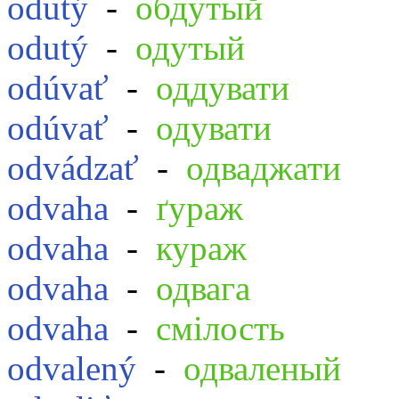
odutý
-
обдутый
odutý
-
одутый
odúvať
-
оддувати
odúvať
-
одувати
odvádzať
-
одваджати
odvaha
-
ґураж
odvaha
-
кураж
odvaha
-
одвага
odvaha
-
смілость
odvalený
-
одваленый