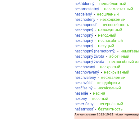
nešáblonný
-
нешаблонный
nesamostatný
-
несамостатный
nescelený
-
несцїленый
neschodený
-
несходженый
neschopnosť
-
неспособность
neschopný
-
невалушный
neschopný
-
негодный
neschopný
-
неспособный
neschopný
-
несуцый
neschopný (nemotorný)
-
немоґавы
neschopný života
-
абіотічный
neschopný života
-
неспособный ж
neschovaný
-
нескрытый
neschovávaný
-
нескрываный
neschválený
-
несхваленый
neschváliť
-
не одобрити
nesčíselný
-
несчіселный
nesenie
-
несїня
nesený
-
несеный
neseriózny
-
несерьёзный
nešetrnosť
-
безтактность
Актуалізоване 2012-10-21, чісло перекладі
дозаду
допереду