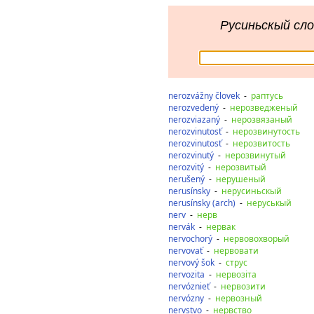
Русиньскый сло
nerozvážny človek
-
раптусь
nerozvedený
-
нерозведженый
nerozviazaný
-
нерозвязаный
nerozvinutosť
-
нерозвинутость
nerozvinutosť
-
нерозвитость
nerozvinutý
-
нерозвинутый
nerozvitý
-
нерозвитый
nerušený
-
нерушеный
nerusínsky
-
нерусиньскый
nerusínsky (arch)
-
неруськый
nerv
-
нерв
nervák
-
нервак
nervochorý
-
нервовохворый
nervovať
-
нервовати
nervový šok
-
струс
nervozita
-
нервозіта
nervóznieť
-
нервозити
nervózny
-
нервозный
nervstvo
-
нервство