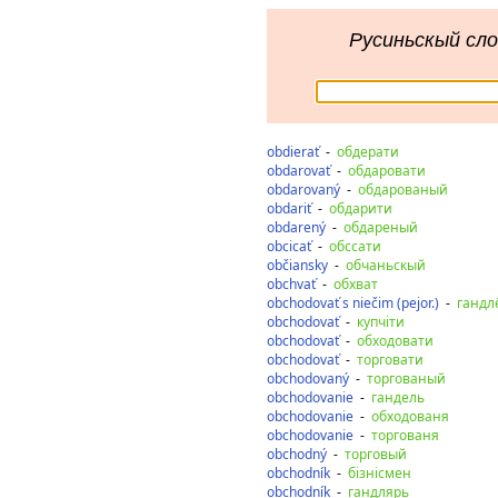
Русиньскый сло
obdierať
-
обдерати
obdarovať
-
обдаровати
obdarovaný
-
обдарованый
obdariť
-
обдарити
obdarený
-
обдареный
obcicať
-
обссати
občiansky
-
обчаньскый
obchvať
-
обхват
obchodovať s niečim (pejor.)
-
гандл
obchodovať
-
купчіти
obchodovať
-
обходовати
obchodovať
-
торговати
obchodovaný
-
торгованый
obchodovanie
-
гандель
obchodovanie
-
обходованя
obchodovanie
-
торгованя
obchodný
-
торговый
obchodník
-
бізнісмен
obchodník
-
гандлярь