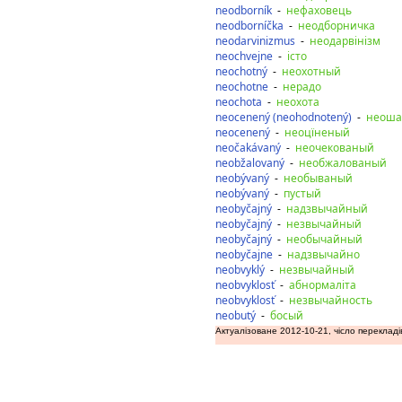
neodborník
-
нефаховець
neodborníčka
-
неодборничка
neodarvinizmus
-
неодарвінізм
neochvejne
-
істо
neochotný
-
неохотный
neochotne
-
нерадо
neochota
-
неохота
neocenený (neohodnotený)
-
неоша
neocenený
-
неоцїненый
neočakávaný
-
неочекованый
neobžalovaný
-
необжалованый
neobývaný
-
необываный
neobývaný
-
пустый
neobyčajný
-
надзвычайный
neobyčajný
-
незвычайный
neobyčajný
-
необычайный
neobyčajne
-
надзвычайно
neobvyklý
-
незвычайный
neobvyklosť
-
абнормаліта
neobvyklosť
-
незвычайность
neobutý
-
босый
Актуалізоване 2012-10-21, чісло перекладі
дозаду
допереду