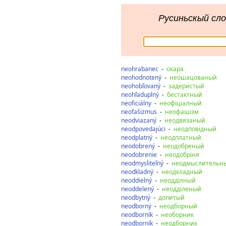
Русиньскый сло
neohrabanec
-
окара
neohodnotený
-
неошацованый
neohobľovaný
-
задеристый
neohľaduplný
-
бестактный
neoficiálny
-
неофіціалный
neofašizmus
-
неофашізм
neodviazaný
-
неодвязаный
neodpovedajúci
-
неодповідный
neodplatný
-
неодплатный
neodobrený
-
неодобреный
neodobrenie
-
неодобрїня
neodmysliteľný
-
неодмыслительн
neodkladný
-
неодкладный
neoddielný
-
неоддїлный
neoddelený
-
неоддїленый
neodbytný
-
допитый
neodborný
-
неодборный
neodborník
-
необорник
neodborník
-
неодборник