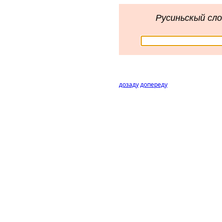
Русиньскый сло
дозаду
допереду