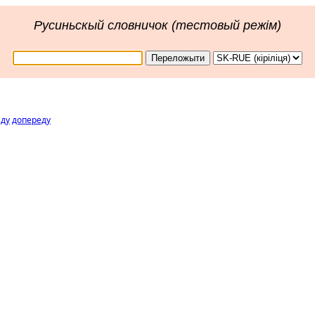
Русиньскый словничок (тестовый режім)
аду
допереду